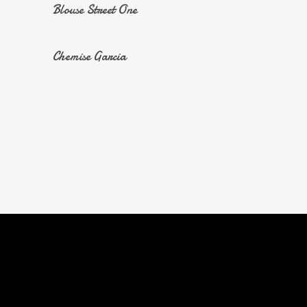
En Savoir Plus
Blouse Street One
r
En Savoir Plus
Chemise Garcia