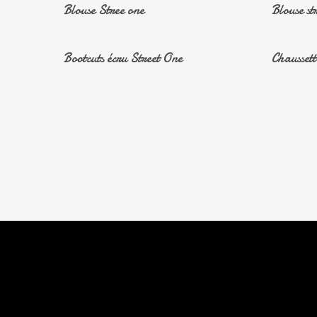
En Savoir Plus
Blouse Stree one
Blouse st
En Savoir Plus
Bootcuts écru Street One
Chaussett