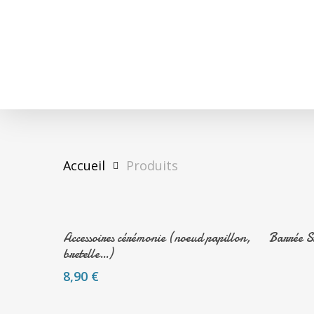
Skip
to
main
content
Accueil
Produits
Ajouter Au Panier
Accessoires cérémonie (noeud papillon,
Barrée S
bretelle…)
8,90
€