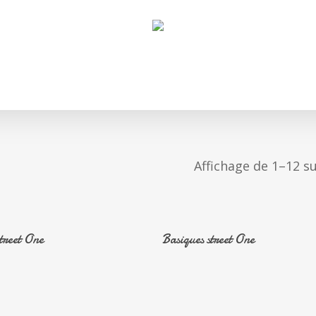
Affichage de 1–12 su
En Savoir Plus
En Savoir Plus
treet One
Basiques street One