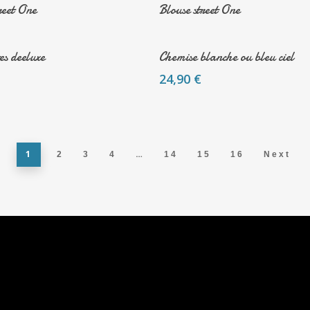
En Savoir Plus
En Savoir Plus
reet One
Blouse street One
En Savoir Plus
Ajouter Au Panie
es deeluxe
Chemise blanche ou bleu ciel
24,90
€
1
…
2
3
4
14
15
16
Next