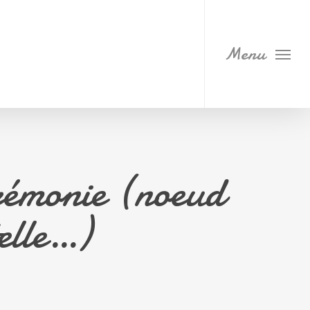
Menu
érémonie (noeud
elle…)