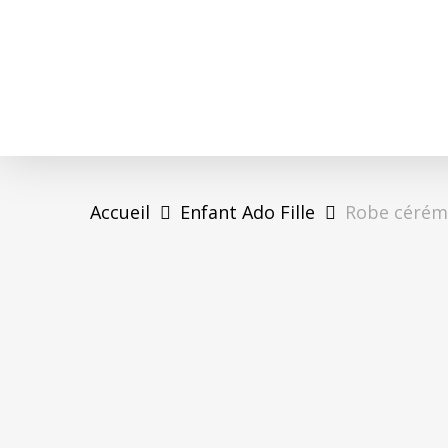
Skip
to
main
content
Accueil
Enfant Ado Fille
Robe cérém